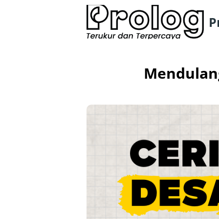
P
Mendulang