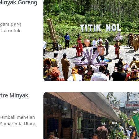
Minyak Goreng
gara (IKN)
kat untuk
h
tre Minyak
 kembali menelan
n Samarinda Utara,