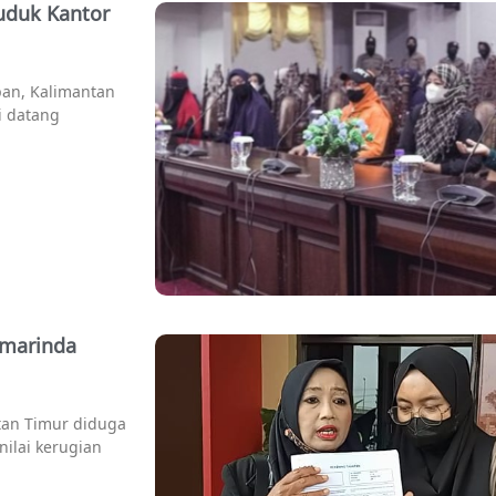
uduk Kantor
pan, Kalimantan
i datang
amarinda
tan Timur diduga
ilai kerugian