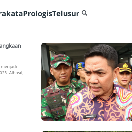
rakata
Prologis
Telusur
langkaan
n menjadi
3. Alhasil,