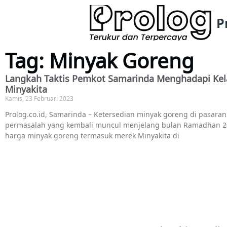
P
Tag: Minyak Goreng
Langkah Taktis Pemkot Samarinda Menghadapi Ke
Minyakita
Kamis, 23 Februari 2023
Prolog.co.id, Samarinda – Ketersedian minyak goreng di pasara
permasalah yang kembali muncul menjelang bulan Ramadhan 202
harga minyak goreng termasuk merek Minyakita di