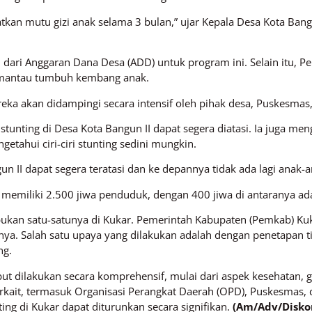
tkan mutu gizi anak selama 3 bulan,” ujar Kepala Desa Kota Bang
ari Anggaran Dana Desa (ADD) untuk program ini. Selain itu, Pe
emantau tumbuh kembang anak.
eka akan didampingi secara intensif oleh pihak desa, Puskesmas,
stunting di Desa Kota Bangun II dapat segera diatasi. Ia juga m
etahui ciri-ciri stunting sedini mungkin.
un II dapat segera teratasi dan ke depannya tidak ada lagi anak-a
I memiliki 2.500 jiwa penduduk, dengan 400 jiwa di antaranya ad
 bukan satu-satunya di Kukar. Pemerintah Kabupaten (Pemkab) Ku
nya. Salah satu upaya yang dilakukan adalah dengan penetapan t
ng.
but dilakukan secara komprehensif, mulai dari aspek kesehatan, g
rkait, termasuk Organisasi Perangkat Daerah (OPD), Puskesmas,
ing di Kukar dapat diturunkan secara signifikan.
(Am/Adv/Disko