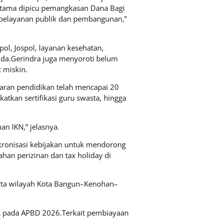
rutama dipicu pemangkasan Dana Bagi
 pelayanan publik dan pembangunan,”
ol, Jospol, layanan kesehatan,
tunda.Gerindra juga menyoroti belum
 miskin.
garan pendidikan telah mencapai 20
tkan sertifikasi guru swasta, hingga
n IKN,” jelasnya.
nkronisasi kebijakan untuk mendorong
han perizinan dan tax holiday di
serta wilayah Kota Bangun–Kenohan–
PR pada APBD 2026.Terkait pembiayaan