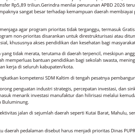
ransfer Rp5,89 triliun.Gerindra menilai penurunan APBD 2026 te
“Dampaknya sangat besar terhadap kemampuan daerah membiayai
menjaga agar program prioritas tidak terganggu, termasuk Gratisp
rogram non-prioritas disarankan untuk direstrukturisasi atau di
ial, khususnya akses pendidikan dan kesehatan bagi masyarakat
 yang tidak merata, terutama di daerah terpencil, meskipun ang
h memperluas bantuan pendidikan bagi sekolah swasta, meningka
n kerja di seluruh kabupaten/kota.
ningkatkan kompetensi SDM Kaltim di tengah pesatnya pembanguna
ong penguatan industri strategis, percepatan investasi, dan si
asuk menarik investasi manufaktur dan hilirisasi melalui kemuda
an Buluminung.
ktivitas jalan di sejumlah daerah seperti Kutai Barat, Mahulu, 
ju daerah pedalaman disebut harus menjadi prioritas Dinas PU