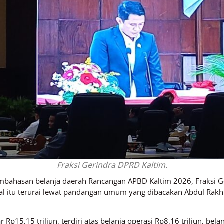
Fraksi Gerindra DPRD Kaltim.
ahasan belanja daerah Rancangan APBD Kaltim 2026, Fraksi G
Hal itu terurai lewat pandangan umum yang dibacakan Abdul Rak
Rp15,15 triliun, terdiri atas belanja operasi Rp8,16 triliun, bela