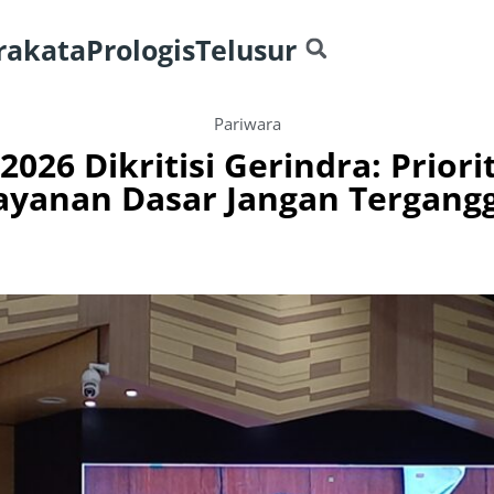
rakata
Prologis
Telusur
Pariwara
2026 Dikritisi Gerindra: Prior
ayanan Dasar Jangan Tergang