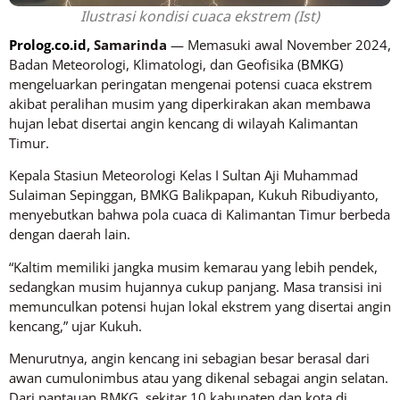
Ilustrasi kondisi cuaca ekstrem (Ist)
Prolog.co.id
, Samarinda
— Memasuki awal November 2024,
Badan Meteorologi, Klimatologi, dan Geofisika (
BMKG
)
mengeluarkan peringatan mengenai potensi cuaca ekstrem
akibat peralihan musim yang diperkirakan akan membawa
hujan lebat disertai angin kencang di wilayah Kalimantan
Timur.
Kepala Stasiun Meteorologi Kelas I Sultan Aji Muhammad
Sulaiman Sepinggan, BMKG Balikpapan, Kukuh Ribudiyanto,
menyebutkan bahwa pola cuaca di Kalimantan Timur berbeda
dengan daerah lain.
“Kaltim memiliki jangka musim kemarau yang lebih pendek,
sedangkan musim hujannya cukup panjang. Masa transisi ini
memunculkan potensi hujan lokal ekstrem yang disertai angin
kencang,” ujar Kukuh.
Menurutnya, angin kencang ini sebagian besar berasal dari
awan cumulonimbus atau yang dikenal sebagai angin selatan.
Dari pantauan BMKG, sekitar 10 kabupaten dan kota di