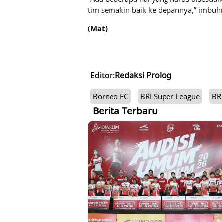
tim semakin baik ke depannya,” imbuh
(Mat)
Editor:
Redaksi Prolog
Borneo FC
BRI Super League
BR
Berita Terbaru