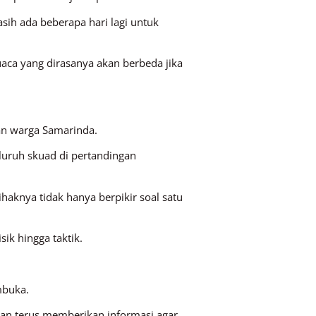
h ada beberapa hari lagi untuk
uaca yang dirasanya akan berbeda jika
n warga Samarinda.
luruh skuad di pertandingan
aknya tidak hanya berpikir soal satu
ik hingga taktik.
mbuka.
an terus memberikan informasi agar