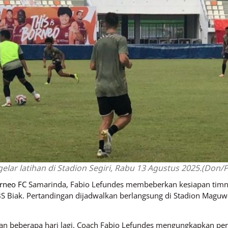
elar latihan di Stadion Segiri, Rabu 13 Agustus 2025.(Don/P
rneo FC
Samarinda, Fabio Lefundes membeberkan kesiapan timnya
Biak. Pertandingan dijadwalkan berlangsung di Stadion Maguwo
n beberapa hari lagi. Coach Fabio Lefundes mengungkapkan persi