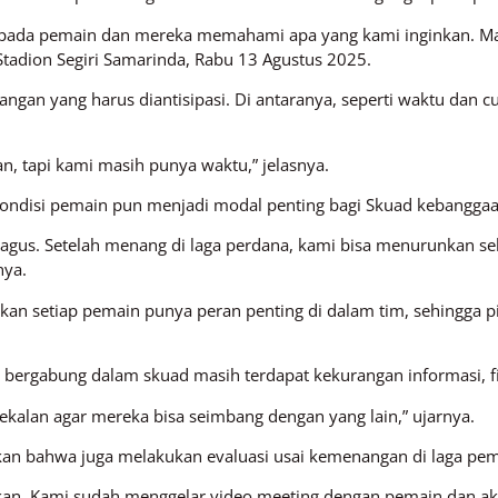
pada pemain dan mereka memahami apa yang kami inginkan. Masi
adion Segiri Samarinda, Rabu 13 Agustus 2025.
angan yang harus diantisipasi. Di antaranya, seperti waktu dan c
n, tapi kami masih punya waktu,” jelasnya.
disi pemain pun menjadi modal penting bagi Skuad kebanggaa
agus. Setelah menang di laga perdana, kami bisa menurunkan se
nya.
n setiap pemain punya peran penting di dalam tim, sehingga pih
bergabung dalam skuad masih terdapat kekurangan informasi, fis
kalan agar mereka bisa seimbang dengan yang lain,” ujarnya.
hkan bahwa juga melakukan evaluasi usai kemenangan di laga pe
ikan. Kami sudah menggelar video meeting dengan pemain dan ak