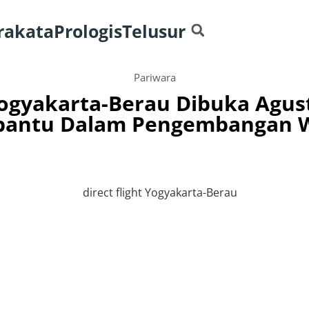
rakata
Prologis
Telusur
Pariwara
Yogyakarta-Berau Dibuka Agust
antu Dalam Pengembangan W