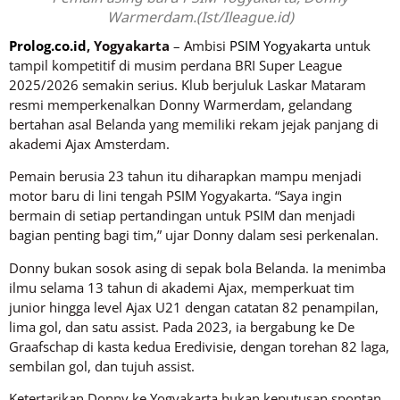
Warmerdam.(Ist/Ileague.id)
Prolog.co.id
, Yogyakarta
– Ambisi
PSIM Yogyakarta
untuk
tampil kompetitif di musim perdana BRI Super League
2025/2026 semakin serius. Klub berjuluk Laskar Mataram
resmi memperkenalkan Donny Warmerdam, gelandang
bertahan asal Belanda yang memiliki rekam jejak panjang di
akademi Ajax Amsterdam.
Pemain berusia 23 tahun itu diharapkan mampu menjadi
motor baru di lini tengah PSIM Yogyakarta. “Saya ingin
bermain di setiap pertandingan untuk PSIM dan menjadi
bagian penting bagi tim,” ujar Donny dalam sesi perkenalan.
Donny bukan sosok asing di sepak bola Belanda. Ia menimba
ilmu selama 13 tahun di akademi Ajax, memperkuat tim
junior hingga level Ajax U21 dengan catatan 82 penampilan,
lima gol, dan satu assist. Pada 2023, ia bergabung ke De
Graafschap di kasta kedua Eredivisie, dengan torehan 82 laga,
sembilan gol, dan tujuh assist.
Ketertarikan Donny ke Yogyakarta bukan keputusan spontan.