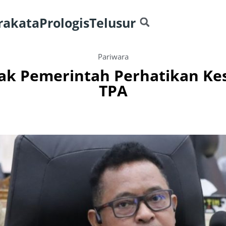
rakata
Prologis
Telusur
Pariwara
ak Pemerintah Perhatikan Ke
TPA