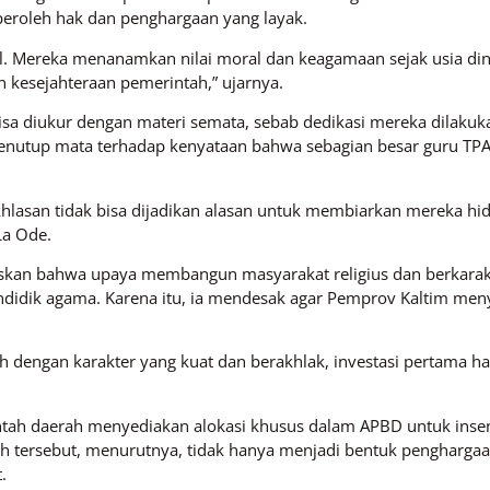
eroleh hak dan penghargaan yang layak.
l. Mereka menanamkan nilai moral dan keagamaan sejak usia dini.
 kesejahteraan pemerintah,” ujarnya.
isa diukur dengan materi semata, sebab dedikasi mereka dilakuka
enutup mata terhadap kenyataan bahwa sebagian besar guru TP
eikhlasan tidak bisa dijadikan alasan untuk membiarkan mereka h
La Ode.
egaskan bahwa upaya membangun masyarakat religius dan berkarakt
didik agama. Karena itu, ia mendesak agar Pemprov Kaltim menyu
buh dengan karakter yang kuat dan berakhlak, investasi pertama 
ah daerah menyediakan alokasi khusus dalam APBD untuk insent
 tersebut, menurutnya, tidak hanya menjadi bentuk penghargaan
.