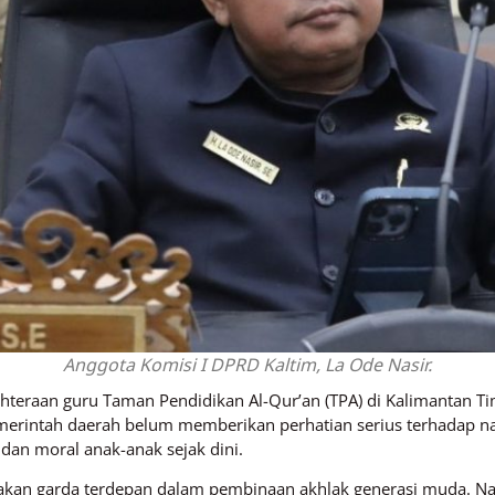
Anggota Komisi I DPRD Kaltim, La Ode Nasir.
teraan guru Taman Pendidikan Al-Qur’an (TPA) di Kalimantan Ti
emerintah daerah belum memberikan perhatian serius terhadap na
dan moral anak-anak sejak dini.
akan garda terdepan dalam pembinaan akhlak generasi muda. N