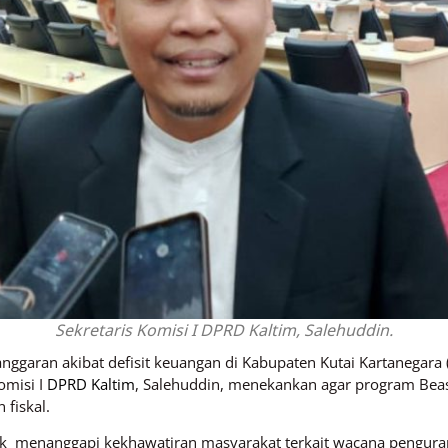
Sekretaris Komisi I DPRD Kaltim, Salehuddin.
garan akibat defisit keuangan di Kabupaten Kutai Kartanegara
omisi I
DPRD Kaltim
, Salehuddin, menekankan agar program Beas
fiskal.
uk menanggapi kekhawatiran masyarakat terkait wacana pengur