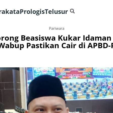
rakata
Prologis
Telusur
Pariwara
rong Beasiswa Kukar Idaman T
Wabup Pastikan Cair di APBD-