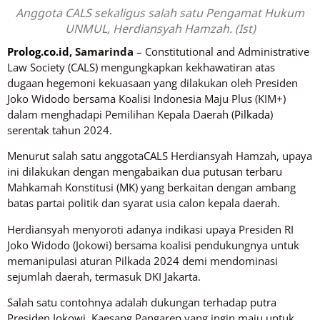
Anggota CALS sekaligus salah satu Pengamat Hukum
UNMUL, Herdiansyah Hamzah. (Ist)
Prolog.co.id
, Samarinda
– Constitutional and Administrative
Law Society (CALS) mengungkapkan kekhawatiran atas
dugaan hegemoni kekuasaan yang dilakukan oleh Presiden
Joko Widodo bersama Koalisi Indonesia Maju Plus (KIM+)
dalam menghadapi Pemilihan Kepala Daerah (
Pilkada
)
serentak tahun 2024.
Menurut salah satu anggotaCALS Herdiansyah Hamzah, upaya
ini dilakukan dengan mengabaikan dua putusan terbaru
Mahkamah Konstitusi (MK) yang berkaitan dengan ambang
batas partai politik dan syarat usia calon kepala daerah.
Herdiansyah menyoroti adanya indikasi upaya Presiden RI
Joko Widodo (Jokowi) bersama koalisi pendukungnya untuk
memanipulasi aturan Pilkada 2024 demi mendominasi
sejumlah daerah, termasuk DKI Jakarta.
Salah satu contohnya adalah dukungan terhadap putra
Presiden Jokowi, Kaesang Pangarep yang ingin maju untuk