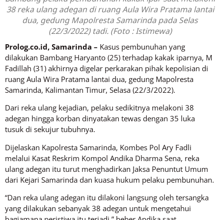
38 reka ulang adegan di ruang Aula Wira Pratama lantai
dua, gedung Mapolresta Samarinda pada Selas
(22/3/2022) tadi. (Foto : Istimewa)
Prolog.co.id, Samarinda –
Kasus pembunuhan yang
dilakukan Bambang Haryanto (25) terhadap kakak iparnya, M
Fadillah (31) akhirnya digelar perkarakan pihak kepolisian di
ruang Aula Wira Pratama lantai dua, gedung Mapolresta
Samarinda, Kalimantan Timur, Selasa (22/3/2022).
Dari reka ulang kejadian, pelaku sedikitnya melakoni 38
adegan hingga korban dinyatakan tewas dengan 35 luka
tusuk di sekujur tubuhnya.
Dijelaskan Kapolresta Samarinda, Kombes Pol Ary Fadli
melalui Kasat Reskrim Kompol Andika Dharma Sena, reka
ulang adegan itu turut menghadirkan Jaksa Penuntut Umum
dari Kejari Samarinda dan kuasa hukum pelaku pembunuhan.
“Dan reka ulang adegan itu dilakoni langsung oleh tersangka
yang dilakukan sebanyak 38 adegan untuk mengetahui
bagiamana peristiwa itu terjadi,” beber Andika saat