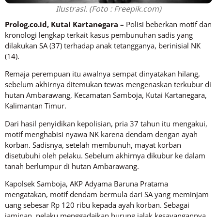
Ilustrasi. (Foto : Freepik.com)
Prolog.co.id, Kutai Kartanegara –
Polisi beberkan motif dan
kronologi lengkap terkait kasus pembunuhan sadis yang
dilakukan SA (37) terhadap anak tetangganya, berinisial NK
(14).
Remaja perempuan itu awalnya sempat dinyatakan hilang,
sebelum akhirnya ditemukan tewas mengenaskan terkubur di
hutan Ambarawang, Kecamatan Samboja, Kutai Kartanegara,
Kalimantan Timur.
Dari hasil penyidikan kepolisian, pria 37 tahun itu mengakui,
motif menghabisi nyawa NK karena dendam dengan ayah
korban. Sadisnya, setelah membunuh, mayat korban
disetubuhi oleh pelaku. Sebelum akhirnya dikubur ke dalam
tanah berlumpur di hutan Ambarawang.
Kapolsek Samboja, AKP Adyama Baruna Pratama
mengatakan, motif dendam bermula dari SA yang meminjam
uang sebesar Rp 120 ribu kepada ayah korban. Sebagai
jaminan, pelaku menggadaikan burung jalak kesayangannya.