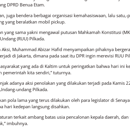
dung DPRD Benua Etam.
n, juga bendera berbagai organisasi kemahasiswaan, lalu satu,-
g yang beralatkan mobil pickup.
an yang sama yakni mengawal putusan Mahkamah Konstitusi (MK)
-Undang (RUU) Pilkada.
n Aksi, Muhammad Abizar Hafid menyampaikan pihaknya berger
terjadi di Jakarta, dimana pada saat itu DPR ingin merevisi RUU 
yarakat yang ada di Kaltim untuk peringatkan bahwa hari ini k
 pemerintah kita sendiri,” tuturnya.
jak adanya aksi penolakan yang dilakukan terjadi pada Kamis 2
 Undang-undang Pilkada.
kan pola lama yang terus dilakukan oleh para legislator di Sen
apa hari kedepan langsung disahkan.
turan terkait ambang batas usia pencalonan kepala daerah, dan t
k,” imbuhnya.