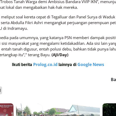
 “Trobos Tanah Warga demi Ambisius Bandara VVIP IKN”, menunj
at lokal dan mengabaikan hak-hak mereka.
ika meliput soal kereta cepat di Tegalluar dan Panel Surya di Wad
 serta Abdulla Fikri Ashri mengangkat perjuangan perempuan 
TU di Indramayu.
 media pada umumnya, yang katanya PSN memberi dampak positif 
 sisi masyarakat yang mengalami ketidakadilan. Ada sisi lain yan
 entah tanah digusur, entah polusi debu, bahkan tidak punya la
ertangkap itu”,’’ terang Bayu.
(AJI/Day)
Prolog.co.id
Google News
Ikuti berita
lainnya di
Ba
l