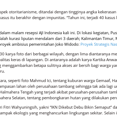
pek otoritarianisme, ditandai dengan tingginya angka kekerasan te
kasus itu berakhir dengan impunitas. “Tahun ini, terjadi 40 kasu
am malam resepsi AJI Indonesia kali ini. Di lokasi kegiatan, Pus
adalah kurasi liputan mendalam dari 3 daerah; Kalimantan Timur, 
proyek ambisius pemerintahan Joko Widodo:
Proyek Strategis Nas
 karya foto dari berbagai wilayah, dengan lima diantaranya meru
litas keras di lapangan. Di antaranya adalah karya Kartika Anwa
g menggambarkan betapa sulitnya akses air bersih bagi warga yang
ru.
tara, seperti foto Mahmud Ici, tentang kuburan warga Gemaaf, Ha
rampasan lahan oleh perusahaan tambang sehingga tak ada lag
di Halmahera Tengah yang terjadi akibat perusahan-perusahan tam
lmahera Selatan, tentang pembongkaran hutan yang dilakukan pe
ari Fitri Wahyuningsih, yakni “IKN Dikebut Debu Bikin Semaput” 
ak ekologis yang menghancurkan lingkungan sekitar. Selain itu