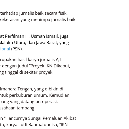
rhadap jurnalis baik secara fisik,
s kekerasan yang menimpa jurnalis baik
at Perfilman H. Usman Ismail, juga
Maluku Utara, dan Jawa Barat, yang
ional
(PSN).
pakan hasil karya jurnalis AJI
r dengan judul “Proyek IKN Dikebut,
 tinggal di sekitar proyek
lmahera Tengah, yang dibikin di
i untuk perkuburan umum. Kemudian
bang yang datang beroperasi.
rusahaan tambang.
dan “Hancurnya Sungai Pemaluan Akibat
, karya Lutfi Rahmatunnisa, “IKN