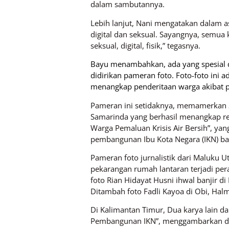
dalam sambutannya.
Lebih lanjut, Nani mengatakan dalam as
digital dan seksual. Sayangnya, semua 
seksual, digital, fisik,” tegasnya.
Bayu menambahkan, ada yang spesial dal
didirikan pameran foto. Foto-foto ini 
menangkap penderitaan warga akibat 
Pameran ini setidaknya, memamerkan 30
Samarinda yang berhasil menangkap rea
Warga Pemaluan Krisis Air Bersih”, yan
pembangunan Ibu Kota Negara (IKN) ba
Pameran foto jurnalistik dari Maluku U
pekarangan rumah lantaran terjadi pe
foto Rian Hidayat Husni ihwal banjir 
Ditambah foto Fadli Kayoa di Obi, Ha
Di Kalimantan Timur, Dua karya lain d
Pembangunan IKN”, menggambarkan damp