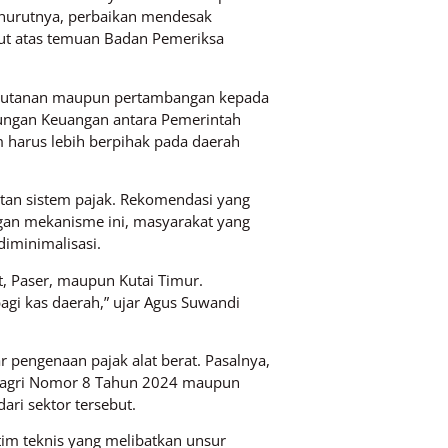
enurutnya, perbaikan mendesak
anjut atas temuan Badan Pemeriksa
 kehutanan maupun pertambangan kepada
ungan Keuangan antara Pemerintah
m harus lebih berpihak pada daerah
atan sistem pajak. Rekomendasi yang
ngan mekanisme ini, masyarakat yang
diminimalisasi.
at, Paser, maupun Kutai Timur.
gi kas daerah,” ujar Agus Suwandi
pengenaan pajak alat berat. Pasalnya,
endagri Nomor 8 Tahun 2024 maupun
ri sektor tersebut.
m teknis yang melibatkan unsur