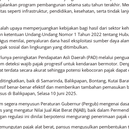
njalankan program pembangunan selama satu tahun terakhir. M
tas seperti infrastruktur, pendidikan, kesehatan, serta tindak l
 adalah upaya memperjuangkan kebijakan bagi hasil dari sektor
engan ketentuan Undang-Undang Nomor 1 Tahun 2022 tentang Hub
gus menilai, penyaluran dana hasil eksploitasi sumber daya ala
ak sosial dan lingkungan yang ditimbulkan.
rlunya peningkatan Pendapatan Asli Daerah (PAD) melalui pengu
tem deteksi wajib pajak progresif untuk kendaraan bermotor. De
at terdata secara akurat sehingga potensi kebocoran pajak dapat 
a ditingkatkan, baik di Samarinda, Balikpapan, Bontang, Kutai Bar
esif benar-benar efektif dan memberikan tambahan pemasukan ba
sus di Balikpapan, Selasa 10 Juni 2025.
 segera menyusun Peraturan Gubernur (Pergub) mengenai dasar 
s yang mengatur Nilai Jual Alat Berat (NJAB), baik dalam Perm
 regulasi ini dinilai berpotensi mengurangi penerimaan pajak da
ungutan pajak alat berat, pansus mengusulkan pembentukan ti