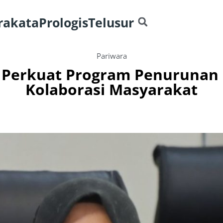
rakata
Prologis
Telusur
Pariwara
 Perkuat Program Penurunan S
Kolaborasi Masyarakat