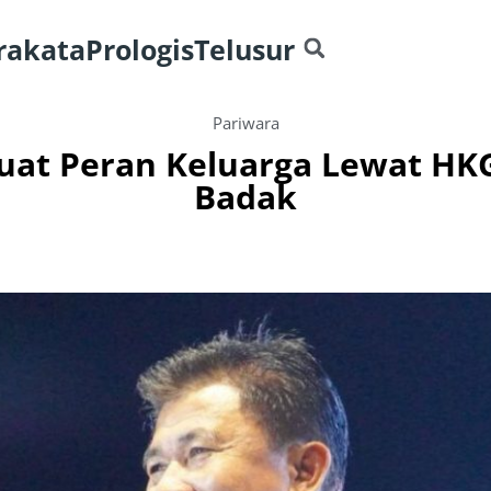
rakata
Prologis
Telusur
Pariwara
uat Peran Keluarga Lewat HKG
Badak