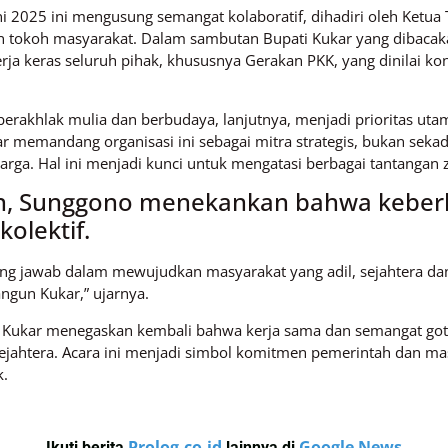
i 2025 ini mengusung semangat kolaboratif, dihadiri oleh Ketua 
n tokoh masyarakat. Dalam sambutan Bupati Kukar yang dibacak
rja keras seluruh pihak, khususnya Gerakan PKK, yang dinilai 
berakhlak mulia dan berbudaya, lanjutnya, menjadi prioritas u
memandang organisasi ini sebagai mitra strategis, bukan sek
eluarga. Hal ini menjadi kunci untuk mengatasi berbagai tantang
rin, Sunggono menekankan bahwa kebe
olektif.
ng jawab dalam mewujudkan masyarakat yang adil, sejahtera dan
gun Kukar,” ujarnya.
b Kukar menegaskan kembali bahwa kerja sama dan semangat go
ahtera. Acara ini menjadi simbol komitmen pemerintah dan mas
k.
Prolog.co.id
Google News
Ikuti berita
lainnya di