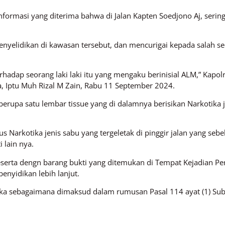
formasi yang diterima bahwa di Jalan Kapten Soedjono Aj, sering
yelidikan di kawasan tersebut, dan mencurigai kepada salah seo
hadap seorang laki laki itu yang mengaku berinisial ALM,” Kapol
, Iptu Muh Rizal M Zain, Rabu 11 September 2024.
berupa satu lembar tissue yang di dalamnya berisikan Narkotika 
us Narkotika jenis sabu yang tergeletak di pinggir jalan yang
 lain nya.
eserta dengn barang bukti yang ditemukan di Tempat Kejadian Per
enyidikan lebih lanjut.
ka sebagaimana dimaksud dalam rumusan Pasal 114 ayat (1) Subs