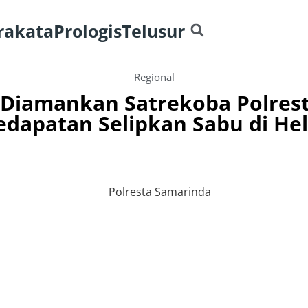
rakata
Prologis
Telusur
Regional
 Diamankan Satrekoba Polres
edapatan Selipkan Sabu di He