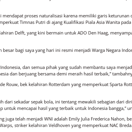
 mendapat proses naturalisasi karena memiliki garis keturunan 
mperkuat Timnas Putri di ajang Kualifikasi Piala Asia Wanita pad
kelahiran Delft, yang kini bermain untuk ADO Den Haag, menyamp
besar bagi saya yang hari ini resmi menjadi Warga Negara Indone
h Indonesia, dan semua pihak yang sudah membantu saya menjadi
esia dan berjuang bersama demi meraih hasil terbaik,” tambahn
ka de Rouw, bek kelahiran Rotterdam yang memperkuat Sparta Rot
ih dari sekadar sepak bola, ini tentang mewakili sebagian dari dir
 untuk mencapai hasil yang terbaik untuk Indonesia bangga,” u
 yang juga telah menjadi WNI adalah Emily Julia Frederica Nahon, 
 Warps, striker kelahiran Veldhoven yang memperkuat NAC Breda