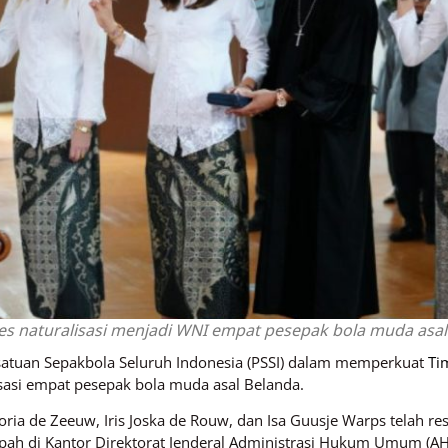
s naturalisasi menjadi WNI empat pesepak bola muda asal 
atuan Sepakbola Seluruh Indonesia (PSSI) dalam memperkuat
Ti
sasi empat pesepak bola muda asal Belanda.
ictoria de Zeeuw, Iris Joska de Rouw, dan Isa Guusje Warps telah 
ah di Kantor Direktorat Jenderal Administrasi Hukum Umum (AHU),