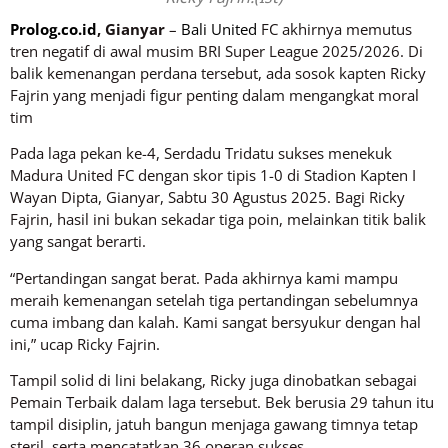
Prolog.co.id
, Gianyar
–
Bali United
FC akhirnya memutus
tren negatif di awal musim BRI Super League 2025/2026. Di
balik kemenangan perdana tersebut, ada sosok kapten Ricky
Fajrin yang menjadi figur penting dalam mengangkat moral
tim
Pada laga pekan ke-4, Serdadu Tridatu sukses menekuk
Madura United FC dengan skor tipis 1-0 di Stadion Kapten I
Wayan Dipta, Gianyar, Sabtu 30 Agustus 2025. Bagi Ricky
Fajrin, hasil ini bukan sekadar tiga poin, melainkan titik balik
yang sangat berarti.
“Pertandingan sangat berat. Pada akhirnya kami mampu
meraih kemenangan setelah tiga pertandingan sebelumnya
cuma imbang dan kalah. Kami sangat bersyukur dengan hal
ini,” ucap Ricky Fajrin.
Tampil solid di lini belakang, Ricky juga dinobatkan sebagai
Pemain Terbaik dalam laga tersebut. Bek berusia 29 tahun itu
tampil disiplin, jatuh bangun menjaga gawang timnya tetap
steril, serta mencatatkan 36 operan sukses.