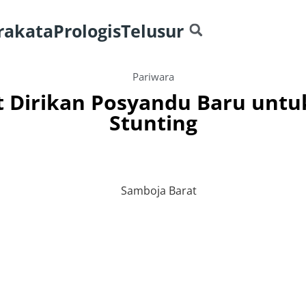
rakata
Prologis
Telusur
Pariwara
t Dirikan Posyandu Baru untu
Stunting