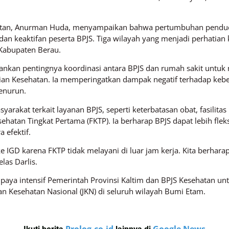
sehatan, Anurman Huda, menyampaikan bahwa pertumbuhan pendud
an keaktifan peserta BPJS. Tiga wilayah yang menjadi perhatia
 Kabupaten Berau.
kankan pentingnya koordinasi antara BPJS dan rumah sakit untu
ian Kesehatan. Ia memperingatkan dampak negatif terhadap kebe
enurun.
yarakat terkait layanan BPJS, seperti keterbatasan obat, fasilitas
esehatan Tingkat Pertama (FKTP). Ia berharap BPJS dapat lebih fl
 efektif.
e IGD karena FKTP tidak melayani di luar jam kerja. Kita berhara
las Darlis.
upaya intensif Pemerintah Provinsi Kaltim dan BPJS Kesehatan un
 Kesehatan Nasional (JKN) di seluruh wilayah Bumi Etam.