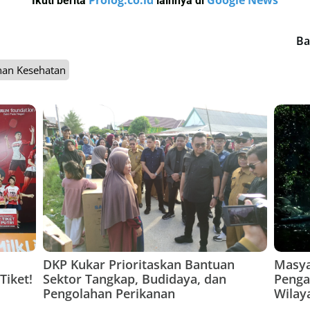
Prolog.co.id
Google News
Ikuti berita
lainnya di
Ba
nan Kesehatan
DKP Kukar Prioritaskan Bantuan
Masya
Tiket!
Sektor Tangkap, Budidaya, dan
Penga
Pengolahan Perikanan
Wilay