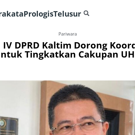
rakata
Prologis
Telusur
Pariwara
i IV DPRD Kaltim Dorong Koord
ntuk Tingkatkan Cakupan U