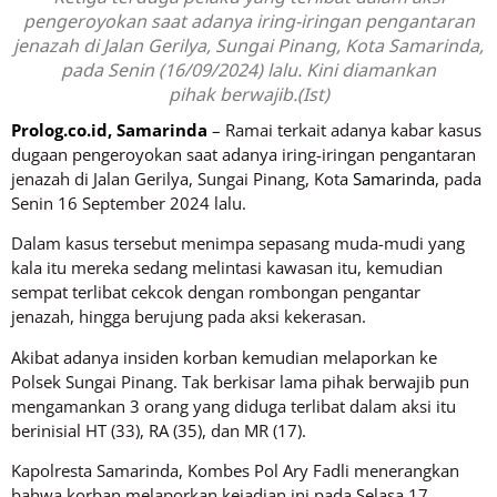
pengeroyokan saat adanya iring-iringan pengantaran
jenazah di Jalan Gerilya, Sungai Pinang, Kota Samarinda,
pada Senin (16/09/2024) lalu. Kini diamankan
pihak berwajib.(Ist)
Prolog.co.id
, Samarinda
– Ramai terkait adanya kabar kasus
dugaan pengeroyokan saat adanya iring-iringan pengantaran
jenazah di Jalan Gerilya, Sungai Pinang, Kota
Samarinda
, pada
Senin 16 September 2024 lalu.
Dalam kasus tersebut menimpa sepasang muda-mudi yang
kala itu mereka sedang melintasi kawasan itu, kemudian
sempat terlibat cekcok dengan rombongan pengantar
jenazah, hingga berujung pada aksi kekerasan.
Akibat adanya insiden korban kemudian melaporkan ke
Polsek Sungai Pinang. Tak berkisar lama pihak berwajib pun
mengamankan 3 orang yang diduga terlibat dalam aksi itu
berinisial HT (33), RA (35), dan MR (17).
Kapolresta Samarinda, Kombes Pol Ary Fadli menerangkan
bahwa korban melaporkan kejadian ini pada Selasa 17