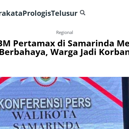
rakata
Prologis
Telusur
Regional
BM Pertamax di Samarinda M
Berbahaya, Warga Jadi Korba