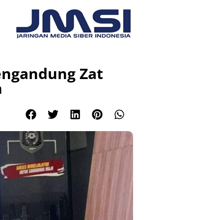
engandung Zat
n