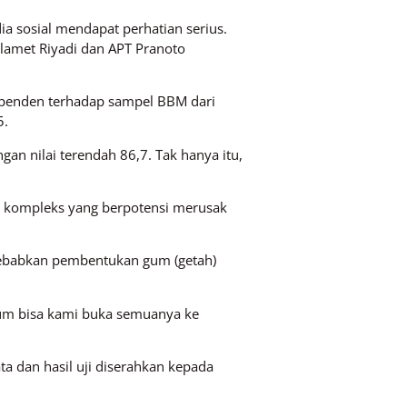
a sosial mendapat perhatian serius.
Slamet Riyadi dan APT Pranoto
ependen terhadap sampel BBM dari
5.
an nilai terendah 86,7. Tak hanya itu,
er kompleks yang berpotensi merusak
nyebabkan pembentukan gum (getah)
belum bisa kami buka semuanya ke
a dan hasil uji diserahkan kepada