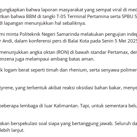
gungkapkan bahwa laporan masyarakat yang sempat viral di medi
utkan bahwa BBM di tangki T-05 Terminal Pertamina serta SPBU 
i lapangan menunjukkan hal sebaliknya.
mi minta Politeknik Negeri Samarinda melakukan pengujian ind
 Andi, dalam konferensi pers di Balai Kota pada Senin 5 Mei 202
 menunjukkan angka oktan (RON) di bawah standar Pertamax, deng
 benzena juga melampaui ambang batas aman.
ak logam berat seperti timah dan rhenium, serta senyawa polim
styrene, yang terbentuk akibat reaksi oksidasi bahan bakar, me
leh beberapa lembaga di luar Kalimantan. Tapi, untuk sementara 
n berspekulasi soal siapa yang bertanggung jawab. Seluruh dat
ebih lanjut.