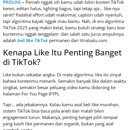
PROLOG
–
Pernah nggak sih kamu udah bikin konten TikTok
keren, editan halus, lighting bagus, tapi tetap aja… like-nya
seret? Padahal effort udah maksimal, caption udah nyentuh,
tapi algoritma kayak nggak mau bantu. Nah, di era algoritma
TikTok 2025 yang makin ketat, kamu butuh strategi baru biar
kontenmu nggak tenggelam dan salah satu jurus ampuhnya
adalah
beli like TikTok
permanen dari Viralsatu.com.
Kenapa Like Itu Penting Banget
di TikTok?
Like bukan sekadar angka. Di mata algoritma, like itu sinyal
bahwa kontenmu menarik. Semakin banyak like dalam waktu
singkat, semakin besar peluang video kamu didorong ke
halaman For You Page (FYP).
Tapi… ada jebakannya. Kalau kamu asal beli like murahan,
sistem TikTok bisa baca pola aneh dan malah bikin
engagement turun. Makanya, penting banget pilih tempat
yang kasih like permanen dan organik, bukan yang asal
nambah angka.