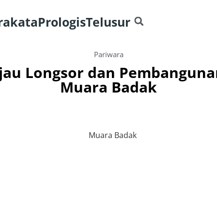
rakata
Prologis
Telusur
Pariwara
jau Longsor dan Pembangunan 
Muara Badak