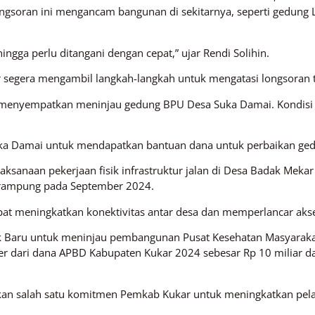
ngsoran ini mengancam bangunan di sekitarnya, seperti gedung
gga perlu ditangani dengan cepat,” ujar Rendi Solihin.
 segera mengambil langkah-langkah untuk mengatasi longsoran t
ga menyempatkan meninjau gedung BPU Desa Suka Damai. Kondis
a Damai untuk mendapatkan bantuan dana untuk perbaikan gedun
aksanaan pekerjaan fisik infrastruktur jalan di Desa Badak Mekar 
n rampung pada September 2024.
pat meningkatkan konektivitas antar desa dan memperlancar aks
ak Baru untuk meninjau pembangunan Pusat Kesehatan Masyaraka
dari dana APBD Kabupaten Kukar 2024 sebesar Rp 10 miliar dan
n salah satu komitmen Pemkab Kukar untuk meningkatkan pela