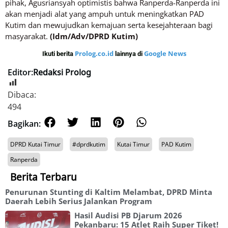
pihak, Agusriansyah optimistis bahwa Ranperda-Ranperda ini
akan menjadi alat yang ampuh untuk meningkatkan PAD
Kutim dan mewujudkan kemajuan serta kesejahteraan bagi
masyarakat.
(Idm/Adv/DPRD Kutim)
Prolog.co.id
Google News
Ikuti berita
lainnya di
Editor:
Redaksi Prolog
Dibaca:
494
Bagikan:
DPRD Kutai Timur
#dprdkutim
Kutai Timur
PAD Kutim
Ranperda
Berita Terbaru
Penurunan Stunting di Kaltim Melambat, DPRD Minta
Daerah Lebih Serius Jalankan Program
Hasil Audisi PB Djarum 2026
Pekanbaru: 15 Atlet Raih Super Tiket!