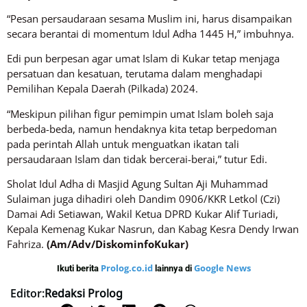
“Pesan persaudaraan sesama Muslim ini, harus disampaikan
secara berantai di momentum Idul Adha 1445 H,” imbuhnya.
Edi pun berpesan agar umat Islam di Kukar tetap menjaga
persatuan dan kesatuan, terutama dalam menghadapi
Pemilihan Kepala Daerah (Pilkada) 2024.
“Meskipun pilihan figur pemimpin umat Islam boleh saja
berbeda-beda, namun hendaknya kita tetap berpedoman
pada perintah Allah untuk menguatkan ikatan tali
persaudaraan Islam dan tidak bercerai-berai,” tutur Edi.
Sholat Idul Adha di Masjid Agung Sultan Aji Muhammad
Sulaiman juga dihadiri oleh Dandim 0906/KKR Letkol (Czi)
Damai Adi Setiawan, Wakil Ketua DPRD Kukar Alif Turiadi,
Kepala Kemenag Kukar Nasrun, dan Kabag Kesra Dendy Irwan
Fahriza.
(Am/Adv/DiskominfoKukar)
Prolog.co.id
Google News
Ikuti berita
lainnya di
Editor:
Redaksi Prolog