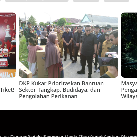
DKP Kukar Prioritaskan Bantuan
Masya
Tiket!
Sektor Tangkap, Budidaya, dan
Penga
Pengolahan Perikanan
Wilay
served
Tentang
Redaksi
Pedoman Media Siber
Kontak
Content Placem