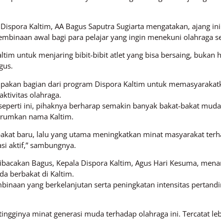
spora Kaltim, AA Bagus Saputra Sugiarta mengatakan, ajang ini 
pembinaan awal bagi para pelajar yang ingin menekuni olahraga 
tim untuk menjaring bibit-bibit atlet yang bisa bersaing, bukan h
gus.
rupakan bagian dari program Dispora Kaltim untuk memasyaraka
ktivitas olahraga.
eperti ini, pihaknya berharap semakin banyak bakat-bakat muda y
harumkan nama Kaltim.
kat baru, lalu yang utama meningkatkan minat masyarakat terh
si aktif,” sambungnya.
bacakan Bagus, Kepala Dispora Kaltim, Agus Hari Kesuma, menar
a berbakat di Kaltim.
inaan yang berkelanjutan serta peningkatan intensitas pertan
gginya minat generasi muda terhadap olahraga ini. Tercatat lebi