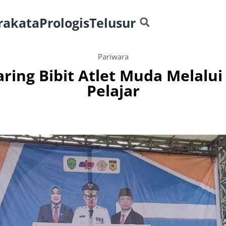
rakata
Prologis
Telusur
Pariwara
aring Bibit Atlet Muda Melalu
Pelajar