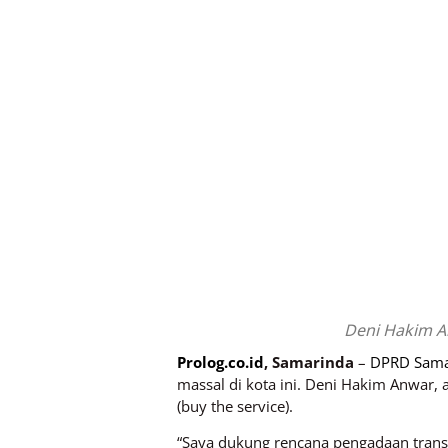
Deni Hakim An
Prolog.co.id
, Samarinda
–
DPRD Sama
massal di kota ini. Deni Hakim Anwar, 
(buy the service).
“Saya dukung rencana pengadaan transp