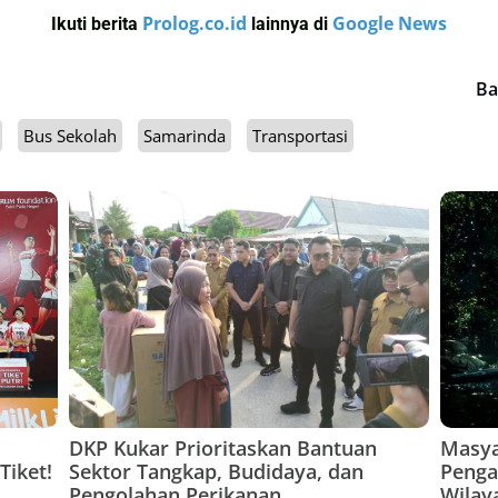
Prolog.co.id
Google News
Ikuti berita
lainnya di
Ba
Bus Sekolah
Samarinda
Transportasi
DKP Kukar Prioritaskan Bantuan
Masya
Tiket!
Sektor Tangkap, Budidaya, dan
Penga
Pengolahan Perikanan
Wilay