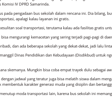
is Komisi IV DPRD Samarinda.
s pada pengadaan bus sekolah dalam rencana ini. Dia bilang, b
portasi, apalagi kalau layanan ini gratis.
esulitan soal transportasi, terutama kalau ada fasilitas gratis unt
u bisa mengurangi kemacetan yang sering terjadi pagi-pagi di daer
ibadi, dan ada beberapa sekolah yang dekat-dekat, jadi lalu lin
ggil Dinas Pendidikan dan Kebudayaan (Disdikbud) untuk ngobr
mana skemanya. Mungkin bisa coba empat trayek dulu sebagai awa
ah dengan jadwal yang teratur juga bisa melatih siswa dalam meng
uk membentuk karakter generasi muda yang disiplin dan bertangg
al menutup moda transportasi lain, karena bus sekolah ini meman