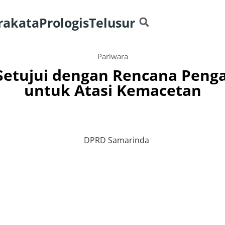
rakata
Prologis
Telusur
Pariwara
etujui dengan Rencana Peng
untuk Atasi Kemacetan