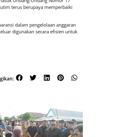
termasuk Undang-Undang Nomor 17
Kutim terus berupaya memperbaiki
paransi dalam pengelolaan anggaran
luar digunakan secara efisien untuk
gikan: