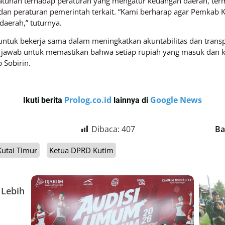
patuhan terhadap peraturan yang mengatur keuangan daerah, 
an peraturan pemerintah terkait. “Kami berharap agar Pemkab 
aerah,” tuturnya.
 untuk bekerja sama dalam meningkatkan akuntabilitas dan trans
 jawab untuk memastikan bahwa setiap rupiah yang masuk dan ke
 Sobirin.
Prolog.co.id
Google News
Ikuti berita
lainnya di
Dibaca:
407
Ba
utai Timur
Ketua DPRD Kutim
 Lebih