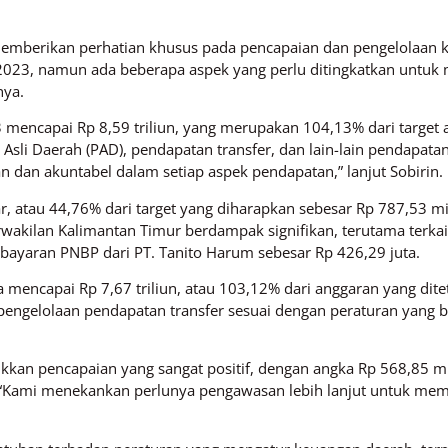
, memberikan perhatian khusus pada pencapaian dan pengelolaan 
023, namun ada beberapa aspek yang perlu ditingkatkan untuk 
nya.
mencapai Rp 8,59 triliun, yang merupakan 104,13% dari target a
n Asli Daerah (PAD), pendapatan transfer, dan lain-lain pendapa
n dan akuntabel dalam setiap aspek pendapatan,” lanjut Sobirin.
ar, atau 44,76% dari target yang diharapkan sebesar Rp 787,53 mi
erwakilan Kalimantan Timur berdampak signifikan, terutama terkait
bayaran PNBP dari PT. Tanito Harum sebesar Rp 426,29 juta.
a mencapai Rp 7,67 triliun, atau 103,12% dari anggaran yang ditet
ngelolaan pendapatan transfer sesuai dengan peraturan yang 
kkan pencapaian yang sangat positif, dengan angka Rp 568,85 mi
. “Kami menekankan perlunya pengawasan lebih lanjut untuk mem