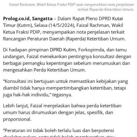
Faizal Rachman, Wakil Ketua Fraksi PDIP saat menyerahkan nota penjelasan
terkait Raperda Ketertiban Umum.
Prolog.co.id, Sangatta
– Dalam Rapat Pleno DPRD
Kutai
Timur
(Kutim), Selasa (14/5/2024), Faizal Rachman, Wakil
Ketua Fraksi PDIP, menyampaikan nota penjelasan terkait
Rancangan Peraturan Daerah (Raperda) Ketertiban Umum.
Di hadapan pimpinan
DPRD Kutim
, Forkopimda, dan tamu
undangan, Faizal menekankan pentingnya konsultasi dengan
berbagai pemangku kepentingan sebelum merumuskan dan
mengesahkan Perda Ketertiban Umum.
“Konsultasi ini bertujuan untuk memastikan kebijakan yang
diambil tidak hanya mempertimbangkan ketertiban, tetapi
juga hak-hak individu,” tegasnya.
Lebih lanjut, Faizal menjelaskan bahwa perda ketertiban
umum harus dirumuskan dengan jelas, spesifik, dan
proporsional.
“Peraturan ini tidak boleh terlalu luas dan berpotensi
disalahgunakan, serta tidak boleh memberatkan atau