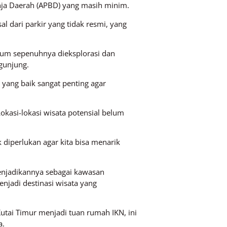
nja Daerah (APBD) yang masih minim.
l dari parkir yang tidak resmi, yang
elum sepenuhnya dieksplorasi dan
gunjung.
 yang baik sangat penting agar
kasi-lokasi wisata potensial belum
 diperlukan agar kita bisa menarik
menjadikannya sebagai kawasan
njadi destinasi wisata yang
utai Timur menjadi tuan rumah IKN, ini
a.