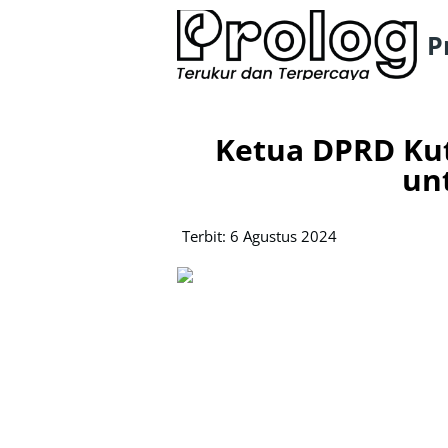
P
Ketua DPRD Ku
un
Terbit: 6 Agustus 2024