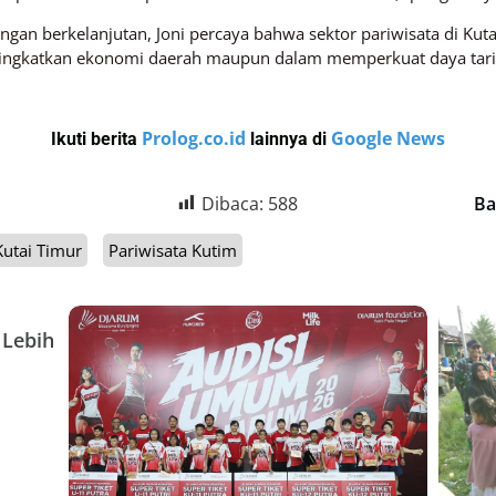
an berkelanjutan, Joni percaya bahwa sektor pariwisata di Ku
eningkatkan ekonomi daerah maupun dalam memperkuat daya tarik
Prolog.co.id
Google News
Ikuti berita
lainnya di
Dibaca:
588
Ba
Kutai Timur
Pariwisata Kutim
 Lebih