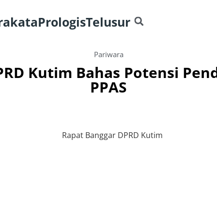
rakata
Prologis
Telusur
Pariwara
PRD Kutim Bahas Potensi Pend
PPAS