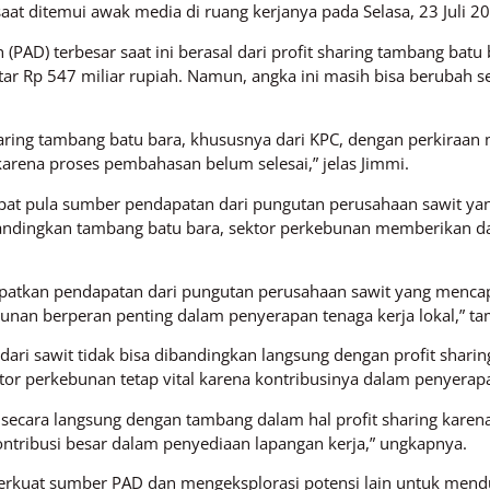
saat ditemui awak media di ruang kerjanya pada Selasa, 23 Juli 2
(PAD) terbesar saat ini berasal dari profit sharing tambang batu 
tar Rp 547 miliar rupiah. Namun, angka ini masih bisa berubah s
aring tambang batu bara, khususnya dari KPC, dengan perkiraan m
arena proses pembahasan belum selesai,” jelas Jimmi.
apat pula sumber pendapatan dari pungutan perusahaan sawit yang
ibandingkan tambang batu bara, sektor perkebunan memberikan 
patkan pendapatan dari pungutan perusahaan sawit yang mencapa
ebunan berperan penting dalam penyerapan tenaga kerja lokal,” t
ri sawit tidak bisa dibandingkan langsung dengan profit sharin
r perkebunan tetap vital karena kontribusinya dalam penyerapan
 secara langsung dengan tambang dalam hal profit sharing karena
ntribusi besar dalam penyediaan lapangan kerja,” ungkapnya.
rkuat sumber PAD dan mengeksplorasi potensi lain untuk mend